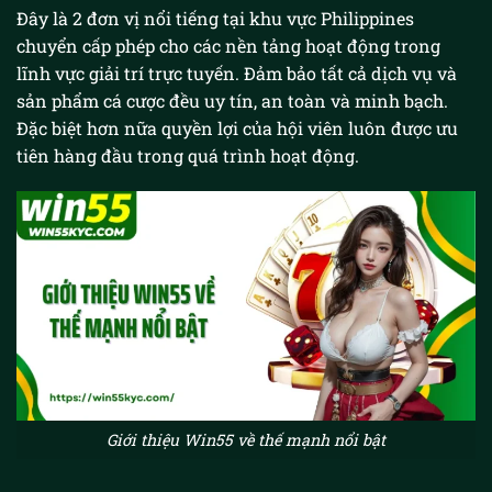
Đây là 2 đơn vị nổi tiếng tại khu vực Philippines
chuyển cấp phép cho các nền tảng hoạt động trong
lĩnh vực giải trí trực tuyến. Đảm bảo tất cả dịch vụ và
sản phẩm cá cược đều uy tín, an toàn và minh bạch.
Đặc biệt hơn nữa quyền lợi của hội viên luôn được ưu
tiên hàng đầu trong quá trình hoạt động.
Giới thiệu Win55 về thế mạnh nổi bật