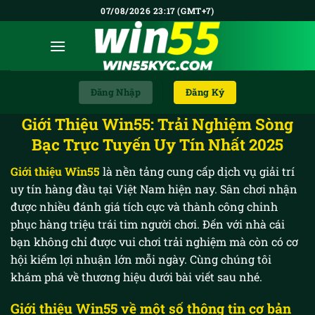
Chuyển
07/08/2026 23:17 (GMT+7)
đến
nội
dung
Đăng Nhập
Đăng Ký
Giới Thiệu Win55: Trải Nghiệm Sòng
Bạc Trực Tuyến Uy Tín Nhất 2025
Giới thiệu Win55
là nền tảng cung cấp dịch vụ giải trí
uy tín hàng đầu tại Việt Nam hiện nay. Sân chơi nhận
được nhiều đánh giá tích cực và thành công chinh
phục hàng triệu trái tim người chơi. Đến với nhà cái
bạn không chỉ được vui chơi trải nghiệm mà còn có cơ
hội kiếm lợi nhuận lớn mỗi ngày. Cùng chúng tôi
khám phá về thương hiệu dưới bài viết sau nhé.
Giới thiệu Win55 về một số thông tin cơ bản