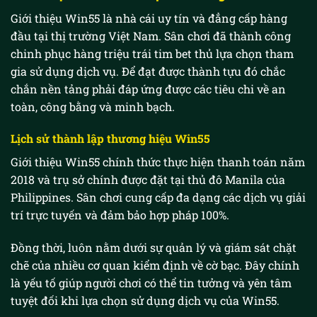
Giới thiệu Win55 là nhà cái uy tín và đẳng cấp hàng
đầu tại thị trường Việt Nam. Sân chơi đã thành công
chinh phục hàng triệu trái tim bet thủ lựa chọn tham
gia sử dụng dịch vụ. Để đạt được thành tựu đó chắc
chắn nền tảng phải đáp ứng được các tiêu chi về an
toàn, công bằng và minh bạch.
Lịch sử thành lập thương hiệu Win55
Giới thiệu Win55 chính thức thực hiện thanh toán năm
2018 và trụ sở chính được đặt tại thủ đô Manila của
Philippines. Sân chơi cung cấp đa dạng các dịch vụ giải
trí trực tuyến và đảm bảo hợp pháp 100%.
Đồng thời, luôn nằm dưới sự quản lý và giám sát chặt
chẽ của nhiều cơ quan kiểm định về cờ bạc. Đây chính
là yếu tố giúp người chơi có thể tin tưởng và yên tâm
tuyệt đối khi lựa chọn sử dụng dịch vụ của Win55.