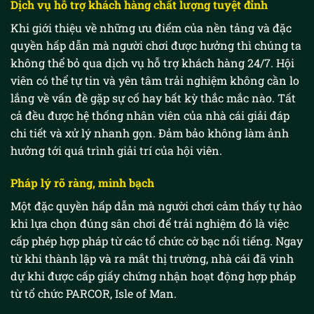
Dịch vụ hỗ trợ khách hàng chất lượng tuyệt đỉnh
Khi giới thiệu về những ưu điểm của nền tảng và đặc
quyền hấp dẫn mà người chơi được hưởng thì chúng ta
không thể bỏ qua dịch vụ hỗ trợ khách hàng 24/7. Hội
viên có thể tự tin và yên tâm trải nghiệm không cần lo
lắng về vấn đề gặp sự cố hay bất kỳ thắc mắc nào. Tất
cả đều được hệ thống nhân viên của nhà cái giải đáp
chi tiết và xử lý nhanh gọn. Đảm bảo không làm ảnh
hưởng tới quá trình giải trí của hội viên.
Pháp lý rõ ràng, minh bạch
Một đặc quyền hấp dẫn mà người chơi cảm thấy tự hào
khi lựa chọn đúng sân chơi để trải nghiệm đó là việc
cấp phép hợp pháp từ các tổ chức cờ bạc nổi tiếng. Ngay
từ khi thành lập và ra mắt thị trường, nhà cái đã vinh
dự khi được cấp giấy chứng nhận hoạt động hợp pháp
từ tổ chức PARCOR, Isle of Man.