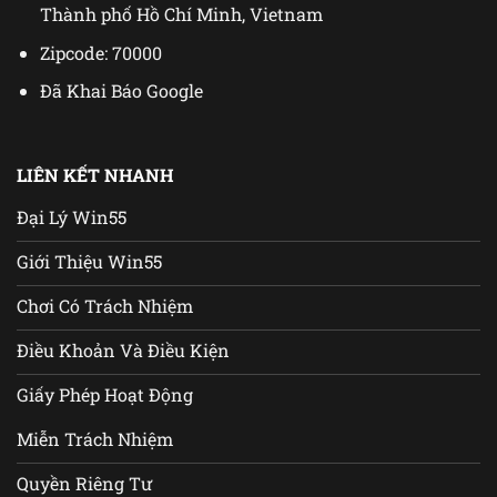
Thành phố Hồ Chí Minh, Vietnam
Zipcode:
70000
Đã Khai Báo Google
LIÊN KẾT NHANH
Đại Lý Win55
Giới Thiệu Win55
Chơi Có Trách Nhiệm
Điều Khoản Và Điều Kiện
Giấy Phép Hoạt Động
Miễn Trách Nhiệm
Quyền Riêng Tư