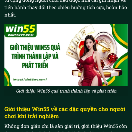
tiến hành thay đổi theo chiều hướng tích cực, hoàn hảo
nhất.
Giới thiệu Win55 quá trình thành lập và phát triển
Giới thiệu Win55 về các đặc quyền cho người
chơi khi trải nghiệm
Không đơn giản chỉ là sàn giải trí, giới thiệu Win55 còn