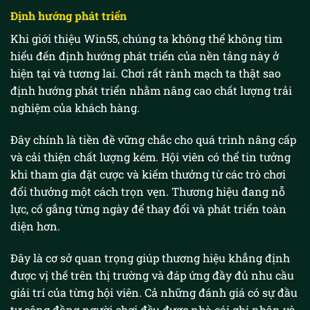
Định hướng phát triển
Khi giới thiệu Win55, chúng ta không thể không tìm
hiểu đến định hướng phát triển của nền tảng này ở
hiện tại và tương lai. Chơi rất rành mạch ta thật sao
định hướng phát triển nhằm nâng cao chất lượng trải
nghiệm của khách hàng.
Đây chính là tiền đề vững chắc cho quá trình nâng cấp
và cải thiện chất lượng kém. Hội viên có thể tin tưởng
khi tham gia đặt cược và kiếm thưởng từ các trò chơi
đổi thưởng một cách trọn vẹn. Thương hiệu đang nỗ
lực, cố gắng từng ngày để thay đổi và phát triển toàn
diện hơn.
Đây là cơ sở quan trọng giúp thương hiệu khẳng định
được vị thế trên thị trường và đáp ứng đầy đủ nhu cầu
giải trí của từng hội viên. Cả những đánh giá có sự đầu
tư cộng đồng người chơi đều được nhà cái ghi nhận và