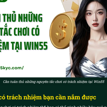
Cần tuân thủ những nguyên tắc chơi có trách nhiệm tại Win55
có trách nhiệm bạn cần nắm được