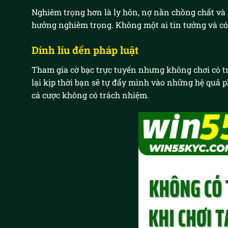
Nghiêm trọng hơn là ly hôn, nợ nần chồng chất và 
hưởng nghiêm trọng. Không một ai tin tưởng và có
Dính líu đến pháp luật
Tham gia cờ bạc trực tuyến nhưng không chơi có tr
lại kịp thời bạn sẽ tự đẩy mình vào những hệ quả p
cá cược không có trách nhiệm.