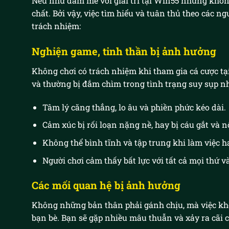
Nếu như đam mê với giải trí tại Win55 nhưng không 
chất. Bởi vậy, việc tìm hiểu và tuân thủ theo các 
trách nhiệm:
Nghiện game, tinh thần bị ảnh hưởng
Không chơi có trách nhiệm khi tham gia cá cược t
và thường bị đắm chìm trong tình trạng suy sụp n
Tâm lý căng thẳng, lo âu và phiền phức kéo dài.
Cảm xúc bị rối loạn nặng nề, hay bị cáu gắt và n
Không thể bình tĩnh và tập trung khi làm việc h
Người chơi cảm thấy bất lực với tất cả mọi thứ v
Các mối quan hệ bị ảnh hưởng
Không những bản thân phải gánh chịu, mà việc khô
bạn bè. Bạn sẽ gặp nhiều mâu thuẫn và xảy ra cãi c