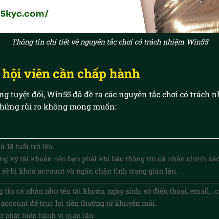
Thông tin chi tiết về nguyên tắc chơi có trách nhiệm Win55
 hội viên cần chấp hành
ợng tuyệt đối, Win55 đã đề ra các nguyên tắc chơi có trách 
 những rủi ro không mong muốn:
 18 tuổi trở lên.
g ký tài khoản nên bạn phải khi báo thông tin cá nhân chính xác
, sẽ bị khóa account và ngăn chặn tình trạng gian lận.
tin cá nhân như tên tài khoản, ngày sinh, số điện thoại, email,…c
account để trục lợi tiền thưởng từ khuyến mãi.
 phát hiện hành vi gian lận.